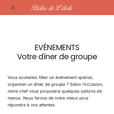
Passer
Toggle
au
Navigation
contenu
Accueil
La carte
EVÉNEMENTS
Votre dîner de groupe
Galerie
Événements
Vous souhaitez fêter un événement spécial,
organiser un dîner de groupe ? Selon l’occasion,
Contact
notre chef vous proposera quelques options de
menus. Nous ferons de notre mieux pour
répondre à vos attentes.